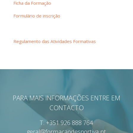
Ficha da Formação
Formulário de inscrição
Regulamento das Atividades Formativas
PARA MAIS INFORMAÇÕES ENTRE EM
CONTACTO
T.
+351 926 888 764
geral@formacaodesportiva.pt