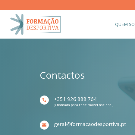
QUEM S
Contactos
+351 926 888 764

(Chamada para rede móvel nacional)
geral@formacaodesportiva.pt
