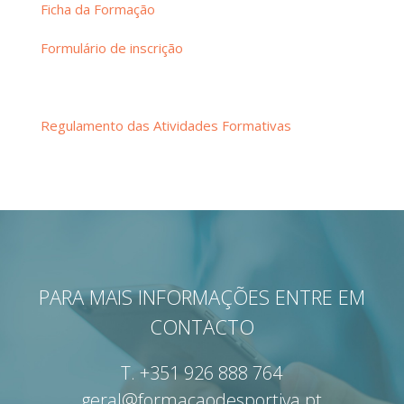
Ficha da Formação
Formulário de inscrição
Regulamento das Atividades Formativas
PARA MAIS INFORMAÇÕES ENTRE EM
CONTACTO
T.
+351 926 888 764
geral@formacaodesportiva.pt