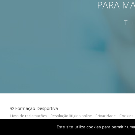
PARA MA
T.
+
© Formação Desportiva
Livro de reclamações
Resolução litígios online
Privacidade
Cookies
webdesign by:
criativo.net
Este site utiliza cookies para permitir um