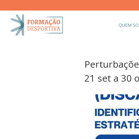
QUEM S
Perturbações
21 set a 30 