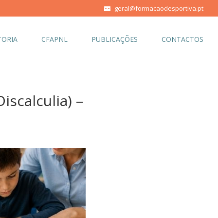
geral@formacaodesportiva.pt
ORIA
CFAPNL
PUBLICAÇÕES
CONTACTOS
scalculia) –