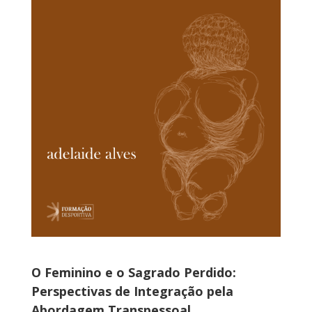
O Feminino e o Sagrado Perdido:
Perspectivas de Integração pela
Abordagem Transpessoal