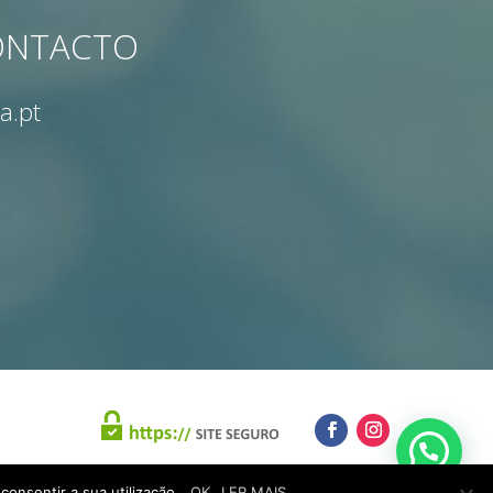
CONTACTO
a.pt
consentir a sua utilização.
OK
LER MAIS