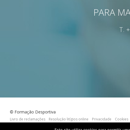
PARA MA
T.
+
© Formação Desportiva
Livro de reclamações
Resolução litígios online
Privacidade
Cookies
webdesign by:
criativo.net
Este site utiliza cookies para permitir um