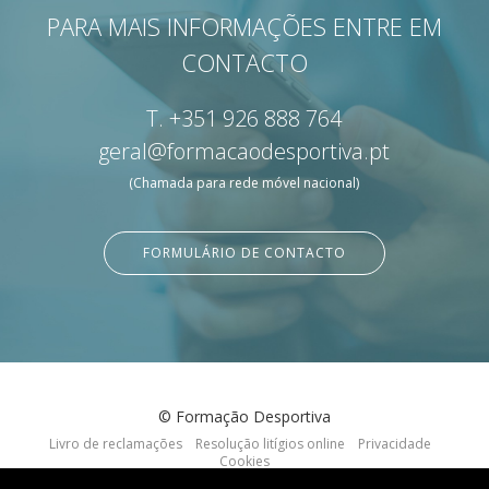
PARA MAIS INFORMAÇÕES ENTRE EM
CONTACTO
T.
+351 926 888 764
geral@formacaodesportiva.pt
(Chamada para rede móvel nacional)
FORMULÁRIO DE CONTACTO
© Formação Desportiva
Livro de reclamações
Resolução litígios online
Privacidade
Cookies
webdesign by:
criativo.net