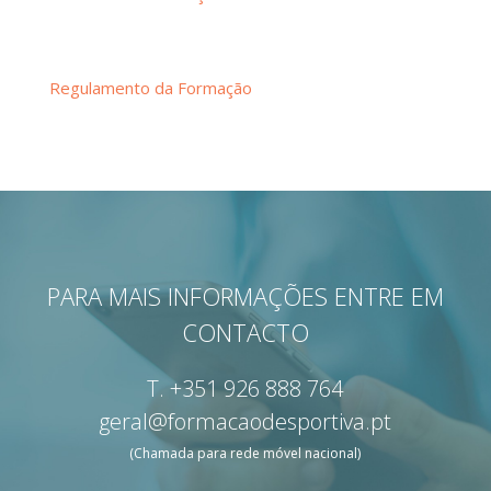
Regulamento da Formação
PARA MAIS INFORMAÇÕES ENTRE EM
CONTACTO
T.
+351 926 888 764
geral@formacaodesportiva.pt
(Chamada para rede móvel nacional)