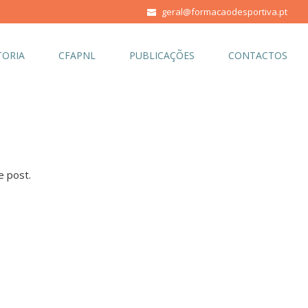
geral@formacaodesportiva.pt
ORIA
CFAPNL
PUBLICAÇÕES
CONTACTOS
e post.